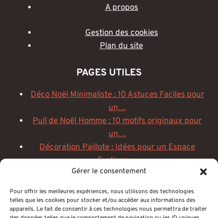
A propos
Gestion des cookies
Plan du site
PAGES UTILES
Déco Noël Minimaliste : 10 Astuces Faciles pour
un…
Pull de Noël Homme : 10 motifs originaux pour
un…
Décoration Paillote : Idées pour un Espace
Exotique…
Gérer le consentement
Décoration institut de beauté : créez un espace
zen et chic
Pour offrir les meilleures expériences, nous utilisons des technologies
Rondin de bois décoration
: idées naturelles
telles que les cookies pour stocker et/ou accéder aux informations des
appareils. Le fait de consentir à ces technologies nous permettra de traiter
et…